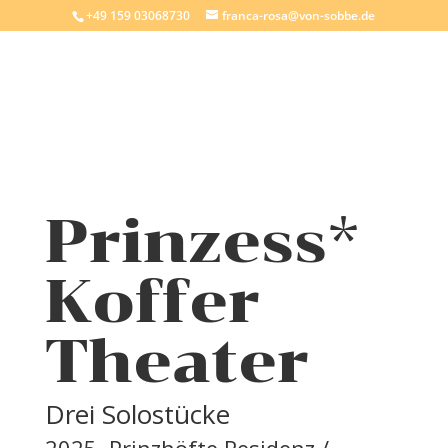
+49 159 03068730
franca-rosa@von-sobbe.de
Prinzess*
Koffer
Theater
Drei Solostücke