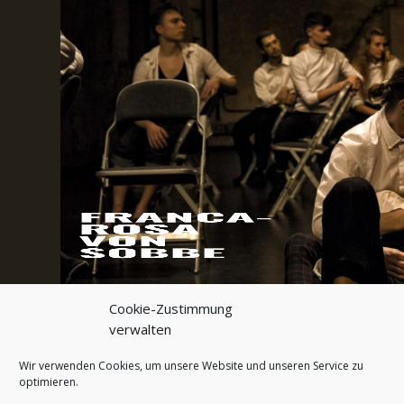
FRANCA-
ROSA
VON
SOBBE
Cookie-Zustimmung
verwalten
Wir verwenden Cookies, um unsere Website und unseren Service zu
optimieren.
VITA