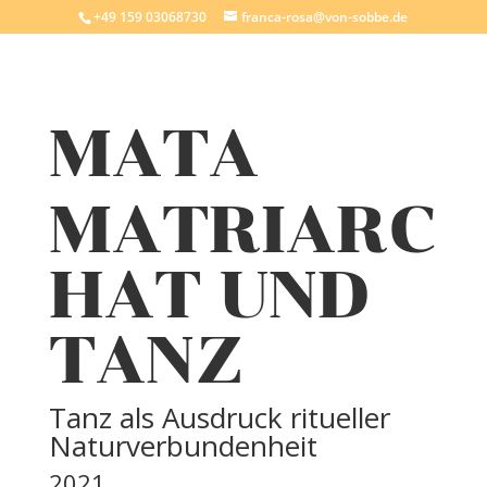
+49 159 03068730
franca-rosa@von-sobbe.de
MATA
MATRIARC
HAT UND
TANZ
Tanz als Ausdruck ritueller
Naturverbundenheit
2021