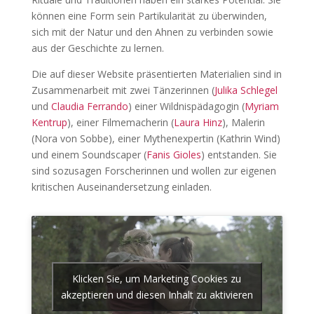
können eine Form sein Partikularität zu überwinden,
sich mit der Natur und den Ahnen zu verbinden sowie
aus der Geschichte zu lernen.
Die auf dieser Website präsentierten Materialien sind in
Zusammenarbeit mit zwei Tänzerinnen (
Julika Schlegel
und
Claudia Ferrando
) einer Wildnispädagogin (
Myriam
Kentrup
), einer Filmemacherin (
Laura Hinz
), Malerin
(Nora von Sobbe), einer Mythenexpertin (Kathrin Wind)
und einem Soundscaper (
Fanis Gioles
) entstanden. Sie
sind sozusagen Forscherinnen und wollen zur eigenen
kritischen Auseinandersetzung einladen.
Klicken Sie, um Marketing Cookies zu
akzeptieren und diesen Inhalt zu aktivieren